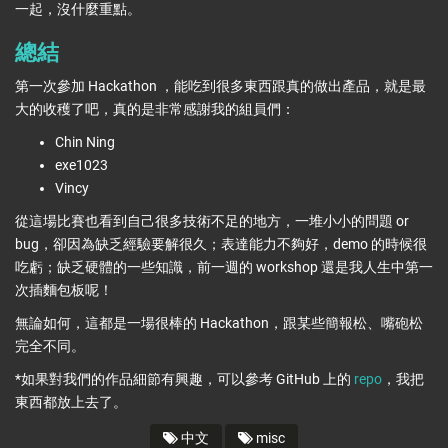
一起，沒什麼重點。
總結
第一次參加 Hackathon ，能吃到很多東西跟真的做出產品，就是最
大的收穫了吧，真的是非常感謝我的組員們：
Chin Ning
exe1023
Vincy
從這場比賽也看到自己很多技術不足的地方，一堆小小的問題 or
bug，卻因為缺乏經驗要解很久；表達能力不夠好，demo 的時候很
吃虧；缺乏硬體的一些知識，前一週的 workshop 還是我人生中第一
次插麵包板呢！
無論如何，這都是一場很棒的 Hackathon，跟某些簡報松、嘴砲松
完全不同。
*如果對我們的作品細節有興趣，可以參考 GitHub 上的
repo
，我把
東西都放上去了。
中文
misc