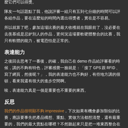
麼它們可以得獎。
隊友一句話題點了我，他說評審一組只有五到七分鐘的時間可以評
各組作品，要在這麼短的時間內選出得獎者，實在是不容易。
所以就算了吧，參加這場比賽的最大收穫就在我眼前了，沒必要在
去羨慕或是忌妒別人的作品，更何況這場要軟硬體整合的比賽，我
只有軟體的能力，被電恐怕是正常的。
表達能力
之後回去思考了一番後，的確，我自己在 demo 作品給評審看的時
候，講的不夠有特色，評審感覺一臉就是：「接了 GPS 跟 RFID 、
寫了網頁，然後呢？」，我的表達能力也不夠好，有些地方講的很
頓，看來我還有很大的進步空間啊。
唉，表達能力真是一個是重要也不重要的東西。
反思
我們的作品很明顯不夠 impressive
，下次如果有機會參加類似的比
賽，應該要事先把產品構想、重點、實做方法都想清楚，還有最重
要的，我們的最大賣點在哪裡？不然聽起來只是把一堆東西整合在