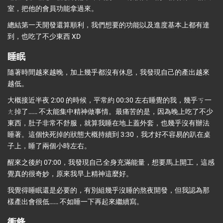
室，把他的會員功能拿過來。
總結第一天開發還算順利，我們想要的功能以及進度基本上都有達
到，也吃了不少東西 XD
睡眠
隨著時間越來越晚，加上幾乎都沒有休息，我發現自己的產出越來
越低。
大概接近半夜 2:00 的時候，平常約 00:30 左右睡覺的我，幾乎ㄎ一
ㄤ掉了…… 不太能集中精神做事情。最痛苦的是，因為晚上吃了不少
東西，肚子非常不舒服，就算我睡在地上蓋外套，也幾乎沒有辦法
睡著。這個快死掉的狀態大概持續到 3:30，我才好不容易的趴在桌
子上，睡了兩個小時左右。
醒來之後約 07:00，我發現自己全身充滿能量，想要馬上開工，這感
覺真的很奇妙，原來我早上精神這麼好。
我覺得睡眠還是必要的，有別組幾乎沒睡的熬夜開發，但我認為那
樣產出會很低…… 不如睡一下再起來繼續寫。
衝鋒