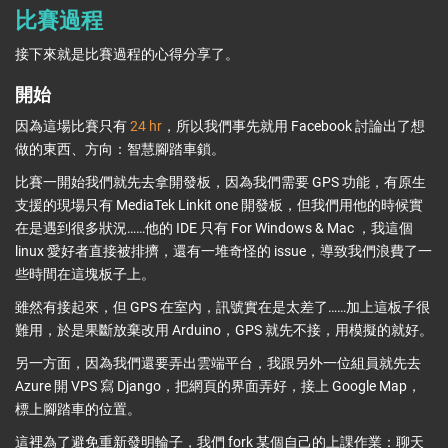
比賽過程
接下來就是比賽過程的心得分享了。
開始
因為這場比賽只有
24 hr
，所以我們事先就用 Facebook 討論出了想
做的東西、方向：智慧腳踏車鎖。
比賽一開始我們就先去拿開發板，因為我們需要 GPS 功能，有原生
支援的現場只有 MediaTek Linkit one 開發板，但我們用他的時候實
在是遇到很多狀況……他的 IDE 只有 For Windows & Mac ，我這個
linux 愛好者直接被排擠，還有一堆奇怪的 issue，導致我們浪費了一
些時間在這塊板子上。
雖然有接起來，但 GPS 在室內，訊號實在是太差了……加上這板子很
難用，於是果斷放棄改用 Arduino，GPS 就先不接，用模擬的就好。
另一方面，因為我們還要弄出雲端平台，我跟另外一位組員就先去
Azure 開 VPS 寫 Django，把網頁的界面弄好，接上 Google Map，
標上腳踏車的位置。
這裡為了避免重新發明輪子，我們 fork 某個自己的上課作業：聊天