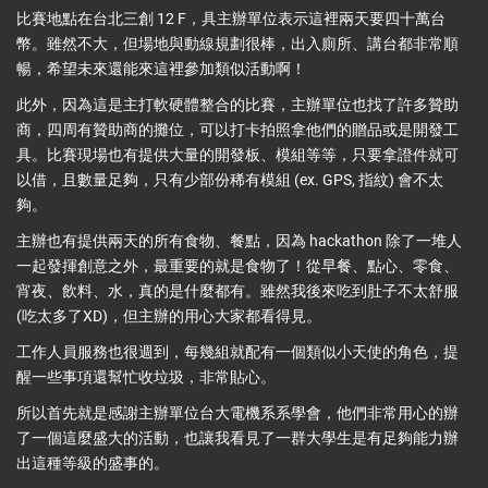
比賽地點在台北三創 12 F，具主辦單位表示這裡兩天要四十萬台
幣。雖然不大，但場地與動線規劃很棒，出入廁所、講台都非常順
暢，希望未來還能來這裡參加類似活動啊！
此外，因為這是主打軟硬體整合的比賽，主辦單位也找了許多贊助
商，四周有贊助商的攤位，可以打卡拍照拿他們的贈品或是開發工
具。比賽現場也有提供大量的開發板、模組等等，只要拿證件就可
以借，且數量足夠，只有少部份稀有模組 (ex. GPS, 指紋) 會不太
夠。
主辦也有提供兩天的所有食物、餐點，因為 hackathon 除了一堆人
一起發揮創意之外，最重要的就是食物了！從早餐、點心、零食、
宵夜、飲料、水，真的是什麼都有。雖然我後來吃到肚子不太舒服
(吃太多了XD)，但主辦的用心大家都看得見。
工作人員服務也很週到，每幾組就配有一個類似小天使的角色，提
醒一些事項還幫忙收垃圾，非常貼心。
所以首先就是感謝主辦單位台大電機系系學會，他們非常用心的辦
了一個這麼盛大的活動，也讓我看見了一群大學生是有足夠能力辦
出這種等級的盛事的。