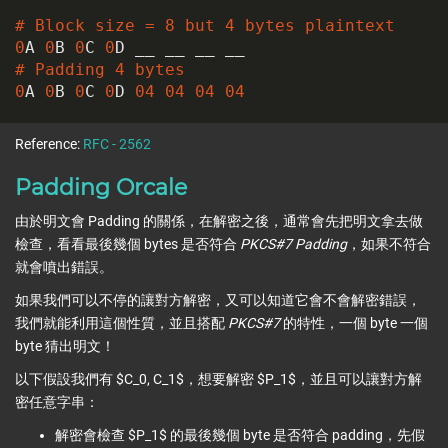
# Block size = 
8
 but 
4
 bytes plaintext
0
A 
0
B 
0
C 
0
# Padding 
4
 bytes
0
A 
0
B 
0
C 
0
D 
04
04
04
04
Reference:
RFC - 2562
Padding Orcale
由於明文會 Padding 的關係，在解密之後，通常會先把明文拿去做
檢查，看看最後幾個 bytes 是否符合
PKCS#7 Padding
，如果不符合
就會噴出錯誤。
如果我們可以不停的讓對方解密，又可以知道它會不會解密錯誤，
我們就能利用這個性質，並且搭配
PKCS#7
的特性，一個 byte 一個
byte 猜出明文！
以下假設我們有 $C_0, C_1$，想要解密 $P_1$，並且可以讓對方解
密任意字串：
解密會檢查 $P_1$ 的最後幾個 byte 是否符合 padding，先假