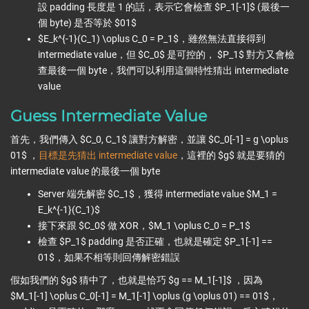
設 padding 長度是 1 的話，表示它會檢查 $P_1[-1]$ (最後一
個 byte) 是否等於 $01$
$E_k^{-1}(C_1) \oplus C_0 = P_1$，雖然無法直接得到
intermediate value，但 $C_0$ 是可控的， $P_1$ 對方又會檢
查最後一個 byte，我們可以利用這個特性猜出 intermediate
value
Guess Intermediate Value
首先，我們傳入 $C_0, C_1$ 讓對方解密，並讓 $C_0[-1] = g \oplus
01$ ，
目標是先猜出 intermediate value
，這裡的 $g$ 就是要猜的
intermediate value 的最後一個 byte
Server 端先解密 $C_1$，獲得 intermediate value $M_1 =
E_k^{-1}(C_1)$
接下來跟 $C_0$ 做 XOR，$M_1 \oplus C_0 = P_1$
檢查 $P_1$ padding 是否正確，也就是確定 $P_1[-1] ==
01$，如果不相等則回傳解密錯誤
假如我們的 $g$ 猜中了，也就是恰巧 $g == M_1[-1]$ ，因為
$M_1[-1] \oplus C_0[-1] = M_1[-1] \oplus (g \oplus 01) == 01$，