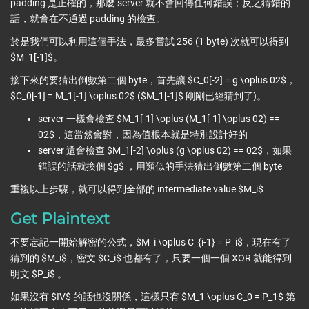
padding 是正確的，那麼 server 就不會回傳任何錯誤；反之猜錯的
話，就會在不通過 padding 的檢查。
於是我們可以利用這個手法，最多嘗試 256 (1 byte) 次就可以得到
$M_1[-1]$。
接下來的要猜出倒數第二個 byte，首先讓 $C_0[-2] = g \oplus 02$，
$C_0[-1] = M_1[-1] \oplus 02$ ($M_1[-1]$ 剛剛已經猜到了)。
server 一樣會檢查 $M_1[-1] \oplus (M_1[-1] \oplus 02) ==
02$，這當然會對，因為值根本就是特別設計好的
server 還會檢查 $M_1[-2] \oplus (g \oplus 02) == 02$，如果
錯誤的話就換個 $g$ ，用類似的手法猜出倒數第二個 byte
重複以上步驟，就可以得到全部的 intermediate value $M_i$
Get Plaintext
不要忘記一開始解密的公式，$M_i \oplus C_{i-1} = P_i$，現在有了
猜到的 $M_i$，密文 $C_i$ 也都有了，只要一個一個 XOR 就能得到
明文 $P_i$ 。
如果沒有 $IV$ 的話也沒關係，這樣只有 $M_1 \oplus C_0 = P_1$ 第