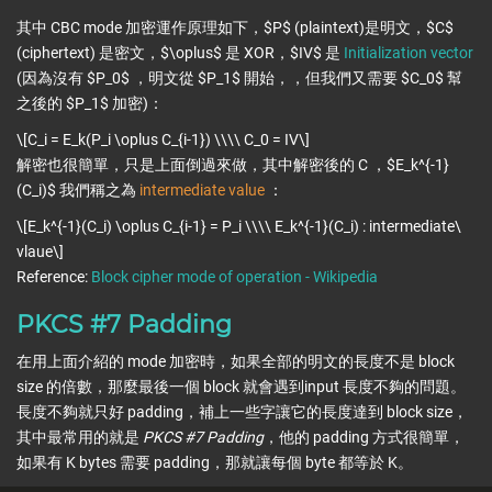
其中 CBC mode 加密運作原理如下，$P$ (plaintext)是明文，$C$
(ciphertext) 是密文，$\oplus$ 是 XOR，$IV$ 是
Initialization vector
(因為沒有 $P_0$ ，明文從 $P_1$ 開始，，但我們又需要 $C_0$ 幫
之後的 $P_1$ 加密)：
\[C_i = E_k(P_i \oplus C_{i-1}) \\\\ C_0 = IV\]
解密也很簡單，只是上面倒過來做，其中解密後的 C ，$E_k^{-1}
(C_i)$ 我們稱之為
intermediate value
：
\[E_k^{-1}(C_i) \oplus C_{i-1} = P_i \\\\ E_k^{-1}(C_i) : intermediate\
vlaue\]
Reference:
Block cipher mode of operation - Wikipedia
PKCS #7 Padding
在用上面介紹的 mode 加密時，如果全部的明文的長度不是 block
size 的倍數，那麼最後一個 block 就會遇到input 長度不夠的問題。
長度不夠就只好 padding，補上一些字讓它的長度達到 block size，
其中最常用的就是
PKCS #7 Padding
，他的 padding 方式很簡單，
如果有 K bytes 需要 padding，那就讓每個 byte 都等於 K。