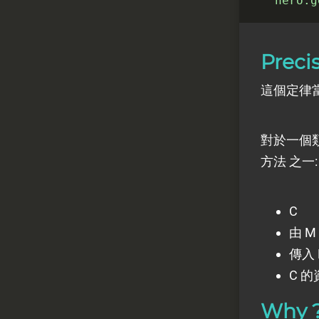
hero
.g
Preci
這個定律
對於一個類別
方法 之一:
C
由 
傳入
C 的
Why 