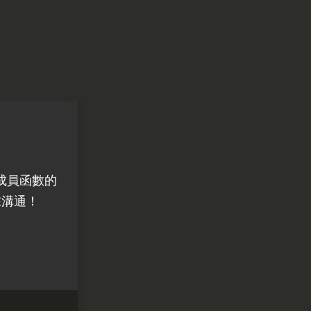
成員函數的
在溝通！