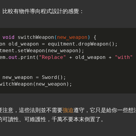
，比較有物件導向程式設計的感覺：
void
switchWeapon
(
new_weapon
)
{
on
old_weapon
=
equitment
.
dropWeapon
();
tment
.
setWeapon
(
new_weapon
);
em
.
out
.
print
(
"Replace"
+
old_weapon
+
"with"
new_weapon
=
Sword
();
witchWeapon
(
new_weapon
);
要注意，這些法則並不需要
強迫
遵守，它只是給你一些想
的可讀性、可維護性，千萬不要本末倒置了。