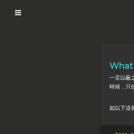
What 
一言以蔽
時候，只
如以下這