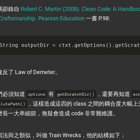
碼節錄自
Robert C. Martin (2008). Clean Code: A Handboo
Craftsmanship. Pearson Education
一書 P.98:
String
outputDir
=
ctxt
.
getOptions
().
getScrat
了 Law of Demeter。
們必須知道
有
，還要再知道
options
getScratchDir()
sc
，這樣造成這四的 class 之間的耦合度大幅
olutePath()
長一大串細節，無疑會造成 code 非常難維護。
法與之類似，叫做 Train Wrecks，他的結構如下：