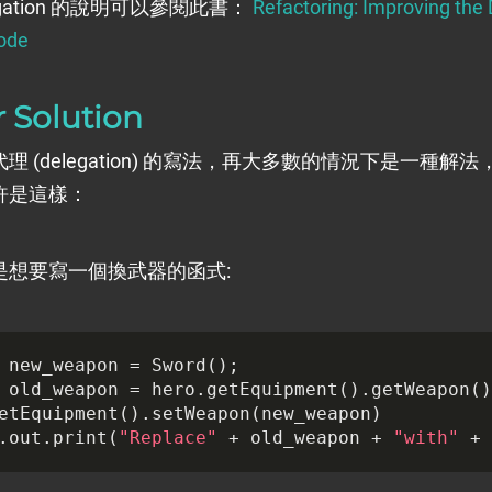
egation 的說明可以參閱此書：
Refactoring: Improving the 
Code
r Solution
理 (delegation) 的寫法，再大多數的情況下是一種解
許是這樣：
是想要寫一個換武器的函式:
new_weapon
=
Sword
();
old_weapon
=
hero
.
getEquipment
().
getWeapon
()
etEquipment
().
setWeapon
(
new_weapon
)
.
out
.
print
(
"Replace"
+
old_weapon
+
"with"
+