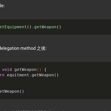
e:
etEquipment
()
.getWeapon
legation method 之後:
void
getWeapon
()
{
rn
equitment
.
getWeapon
()
etWeapon
()