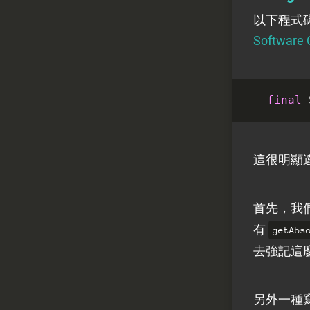
以下程式
Software 
final
這很明顯違反
首先，我
有
getAbs
去強記這麼
另外一種寫