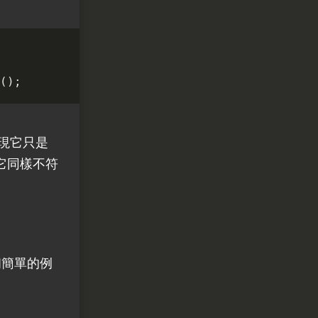
();
現它只是
它同樣不符
最初簡單的例