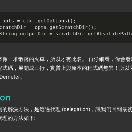
opts
=
ctxt
.
getOptions
();
cratchDir
=
opts
.
getScratchDir
();
String
outputDir
=
scratchDir
.
getAbsolutePath
來像一堆散落的火車，所以才有此名。 再仔細看，你會發
程式碼，展開成三行，實質上與原本的程式碼無異！所以
 Demeter。
ion
的解決方法，是透過代理 (delegation)，讓我們回到
代理的方法如下: