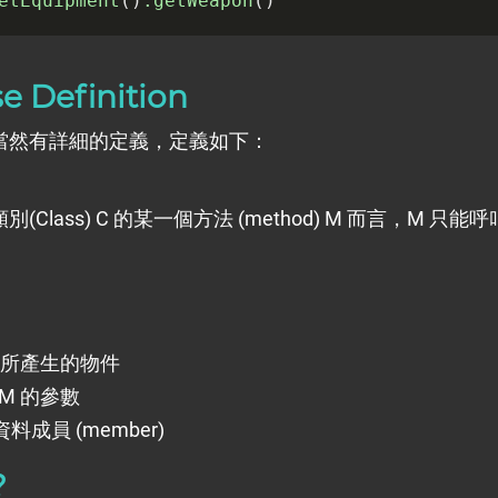
etEquipment
()
.getWeapon
se Definition
當然有詳細的定義，定義如下：
(Class) C 的某一個方法 (method) M 而言，M 只
M 所產生的物件
 M 的參數
資料成員 (member)
?