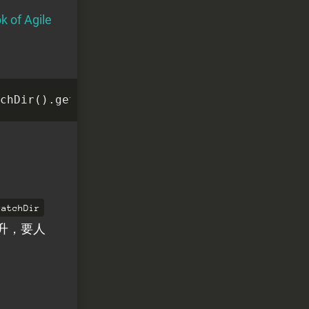
k of Agile
chDir
().
getAbsolutePath
();
ratchDir
上升，要人